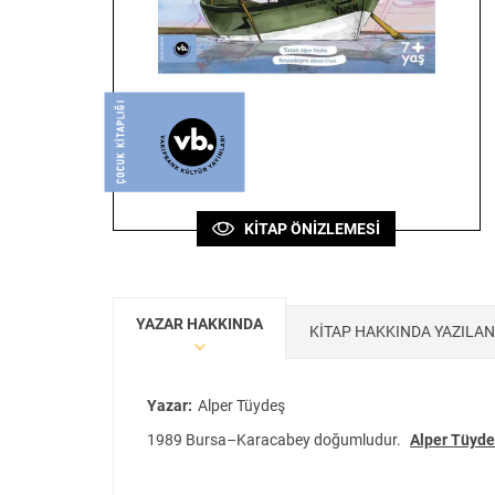
Sanat
Bilim
Felsefe
Klasik
Bilim
KİTAP ÖNİZLEMESİ
YAZAR HAKKINDA
KİTAP HAKKINDA YAZILA
Yazar:
Alper Tüydeş
1989 Bursa–Karacabey doğumludur.
Alper Tüyde