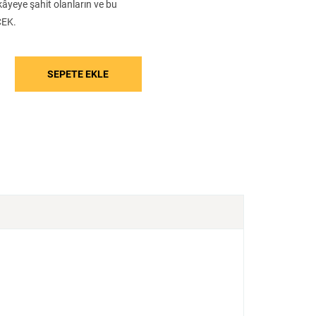
Tarih
Edebiyat
Sanat
âyeye şahit olanların ve bu
CEK.