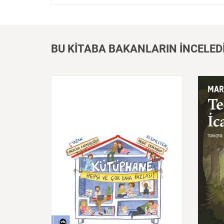
BU KİTABA BAKANLARIN İNCELED
Kütüphane:
Hepsi
ve
Çok
Daha
Teo
Fazlası!