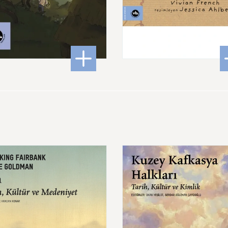
240,00 ₺
180,00 ₺
 Daha Fazlası!
: Teo ve Bir Aşığın İcatları
: Iyy
DETAYLI BİLGİ
DETAYLI BİLGİ
Kuzey
Kafkasya
Halkları
Tarih,
Kültür
ve
niyet