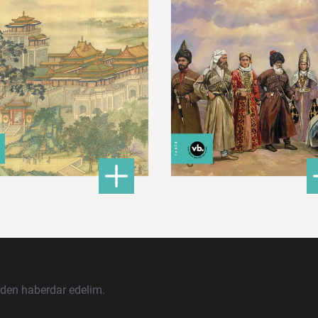
680,00 ₺
620,00 ₺
ları İslam Fethinden Timur’a Mezopotamya, Iran Ve Türkistan
: Çin: Tarih, Kültür ve Medeniyet
: Ku
DETAYLI BİLGİ
DETAYLI BİLGİ
rden haberdar edelim.