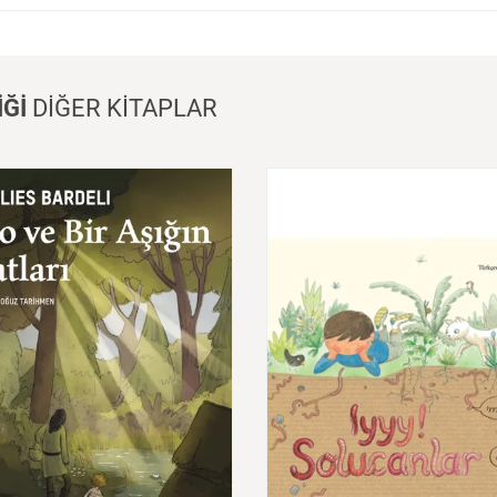
İĞİ
DİĞER KİTAPLAR
ve
Bir
Aşığın
İcatları
Iyyy!
Solucanlar