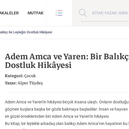
Kitap, yazar veya ISBN 
AKALELER
MUTFAK
ıkçı ile Leyleğin Dostluk Hikâyesi
VE BENZE
HAKKIMIZDA
ANLAR
GİZLİLİK POLİTİKASI
Adem Amca ve Yaren: Bir Balıkçı
ANLAR
BİZE ULAŞIN
Dostluk Hikâyesi
ER
YAZAR BAŞVURUSU
Sanat
İktisat
Kategori:
Çocuk
Yazar:
Alper Tüydeş
Adem Amca ve Yaren’in hikâyesi birçok insana ulaştı. Onların dostluğu 
göçmen kuşlara başka bir gözle bakmaya başladılar. İnsan ve hayvan a
Doğu Hilafeti’nin
Çin: Tarih, Kültür ve
Kuzey Kafkasya
İnsan ve Toplum
Çocuk Kitaplığı
en güzel örneklerinden biri Adem Amca ve Yaren’in hikâyesi.
Zaman: Antik Teoriler ve Takipçileri
Toprakları İslam Fethinden Timur’a Mezopotamya, Iran Ve Türkistan
Medeniyet
Halkları
Bu kitap, bir leylekle arkadaş olan balıkçı Adem Amca’nın hayatının bu 
KATEGORİ:
KATEGORİ:
KATEGORİ: