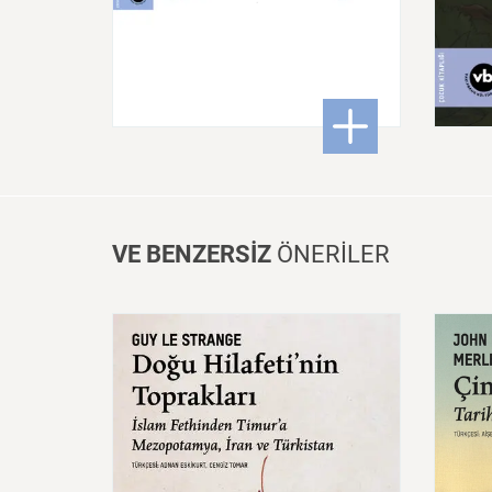
250,00 ₺
: Kütüphane: Hepsi ve Çok
DETAYLI BİLGİ
VE BENZERSİZ
ÖNERİLER
Doğu
Hilafeti’nin
Toprakları
İslam
Fethinden
Timur’a
Çin:
Mezopotamya,
Iran
Ve
Mede
Türkistan