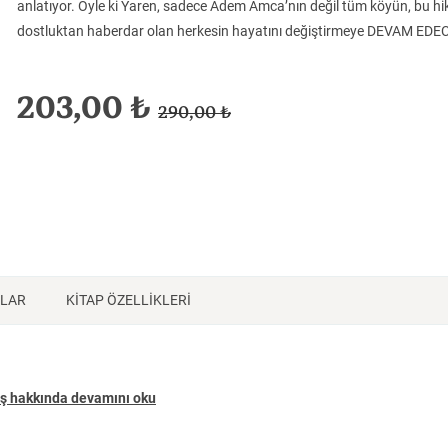
Tarih
Tarih
Tarih
anlatıyor. Öyle ki Yaren, sadece Adem Amca’nın değil tüm köyün, bu hik
dostluktan haberdar olan herkesin hayatını değiştirmeye DEVAM EDE
203,00 ₺
290,00 ₺
NLAR
KİTAP ÖZELLİKLERİ
ş hakkında devamını oku