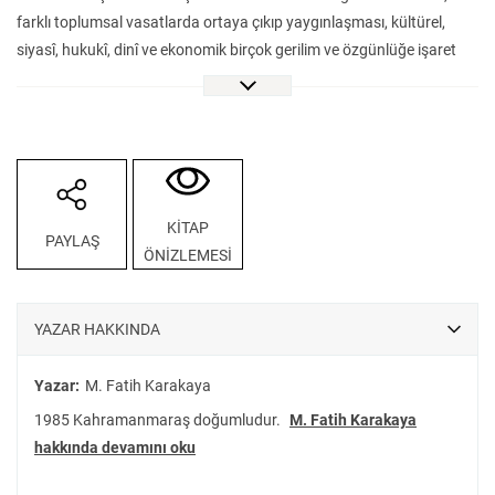
farklı toplumsal vasatlarda ortaya çıkıp yaygınlaşması, kültürel,
siyasî, hukukî, dinî ve ekonomik birçok gerilim ve özgünlüğe işaret
eden birer hikâyedir.
Elinizdeki kitap ABD, Britanya ve Fransa gibi finansallaşma sürecine
erken dönemlerde dâhil olmuş ülkelerle bu sürece görece geç bir
zamanda girmiş Türkiye’de veresiye, taksitli ve kredi kartıyla alışveriş
ilişkilerini ele almaktadır. Tarihsel sosyolojinin imkânları ile biyografik
metinlerden reklamlara, yasal düzenlemelerden mektuplara uzanan
KİTAP
PAYLAŞ
bir malzemenin ışığında borçla satın almanın karşılaştırmalı tarihsel
ÖNİZLEMESİ
sosyolojisi yapılmakta, ilginç özgünlüklere ve şaşırtıcı benzerliklere
dikkat çekilmektedir.
Weimar Almanya’sındaki hiper enflasyonun, tıpkı Türkiye’de
YAZAR HAKKINDA
1970’lerdeki enflasyon gibi tüketici kredilerinin doğuşunu nasıl
geciktirdiğini, Britanya’da posta yoluyla ve kiralamayla satın alma
Yazar:
M. Fatih Karakaya
örüntülerinin tüketici ile birincil ilişkiler geliştiren mümessiller eliyle
1985 Kahramanmaraş doğumludur.
M. Fatih Karakaya
örgütlenmesinin, Türkiye’de beyaz eşya bayileri üzerinden taksitli
hakkında devamını oku
alışverişlerin yaygınlaşmasıyla şaşırtıcı benzerliklere sahip olduğunu
göreceksiniz. Şimdi Al Sonra Öde Borçla Satın Almanın Tarihsel