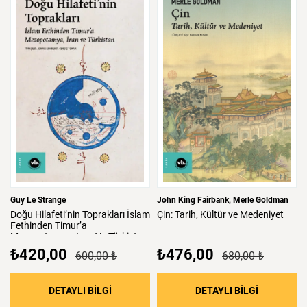
Guy Le Strange
John King Fairbank
Merle Goldman
Doğu
Hilafeti’nin
Toprakları
İslam
Çin:
Tarih,
Kültür
ve
Medeniyet
Fethinden
Timur’a
Mezopotamya,
Iran
Ve
Türkistan
₺420,00
₺476,00
600,00 ₺
680,00 ₺
: Doğu Hilafeti’nin Toprakları İslam Fethind
: Çin: Tari
DETAYLI BİLGİ
DETAYLI BİLGİ