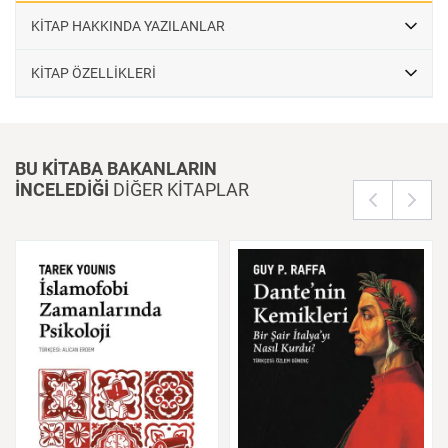
Sosyolojisi okuru, borçla satın almanın gündelik hayatın rutini hâline
KİTAP HAKKINDA YAZILANLAR
geldiği bir devirde bu rutinin tarihine bir yolculuğa çıkartıyor.
KİTAP ÖZELLİKLERİ
BU KİTABA BAKANLARIN
İNCELEDİĞİ
DİĞER KİTAPLAR