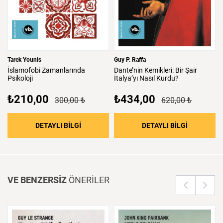
Tarek Younis
Guy P. Raffa
İslamofobi
Zamanlarında
Dante’nin
Kemikleri:
Bir
Şair
Psikoloji
İtalya’yı
Nasıl
Kurdu?
₺210,00
₺434,00
300,00 ₺
620,00 ₺
: İslamofobi Zamanlarında Psikoloji
: Dante’nin 
DETAYLI BİLGİ
DETAYLI BİLGİ
VE BENZERSİZ
ÖNERİLER