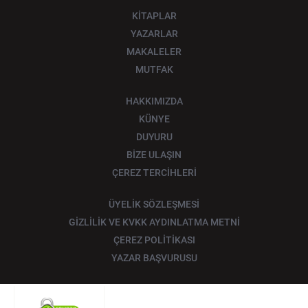
KİTAPLAR
YAZARLAR
MAKALELER
MUTFAK
HAKKIMIZDA
KÜNYE
DUYURU
BİZE ULAŞIN
ÇEREZ TERCİHLERİ
ÜYELİK SÖZLEŞMESİ
GİZLİLİK VE KVKK AYDINLATMA METNİ
ÇEREZ POLİTİKASI
YAZAR BAŞVURUSU