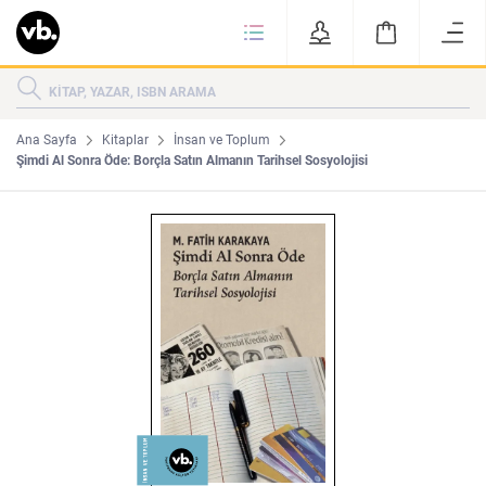
Ki
KİTAPLAR
KATEGORİLER
ÇOK SATANLAR
Ana Sayfa
Kitaplar
İnsan ve Toplum
Şimdi Al Sonra Öde: Borçla Satın Almanın Tarihsel Sosyolojisi
YENİ ÇIKANLAR
Tarih
Edebiyat
MAKALELER
MUTFAK
KİTAPLAR
HAKKIMIZDA
Sanat
İktisat
YAZARLAR
GİZLİLİK POLİTİKASI
MAKALELER
BİZE ULAŞIN
MUTFAK
YAZAR BAŞVURUSU