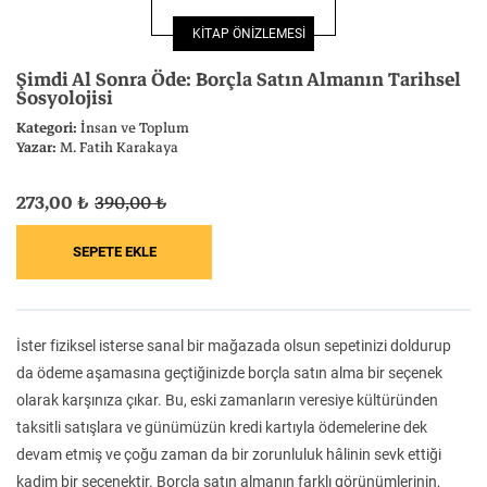
Felsefe
Kesişimler
KİTAP ÖNİZLEMESİ
Şimdi Al Sonra Öde: Borçla Satın Almanın Tarihsel
Sosyolojisi
Kategori:
İnsan ve Toplum
Yazar:
M. Fatih Karakaya
İnsan ve Toplum
Çocuk Kitaplığı
273,00 ₺
390,00 ₺
Klasik
Bilim
İster fiziksel isterse sanal bir mağazada olsun sepetinizi doldurup
da ödeme aşamasına geçtiğinizde borçla satın alma bir seçenek
olarak karşınıza çıkar. Bu, eski zamanların veresiye kültüründen
taksitli satışlara ve günümüzün kredi kartıyla ödemelerine dek
devam etmiş ve çoğu zaman da bir zorunluluk hâlinin sevk ettiği
kadim bir seçenektir. Borçla satın almanın farklı görünümlerinin,