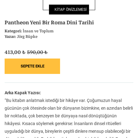
Felsefe
Kesişimler
KİTAP ÖNİZLEMESİ
Pantheon Yeni Bir Roma Dini Tarihi
Kategori:
İnsan ve Toplum
Yazar:
Jörg Rüpke
İnsan ve Toplum
Çocuk Kitaplığı
413,00 ₺
590,00 ₺
Klasik
Bilim
Arka Kapak Yazısı:
“Bu kitabın anlatmak istediği bir hikâye var. Çoğumuzun hayal
gücünün çok ötesinde olan bir dünyanın bizimkine, en azından belirli
bir noktada, çok benzeyen bir dünyaya nasıl dönüştüğünün
hikâyesi. Kısaca söylemek gerekirse: İnsanların dinsel ritüelleri
uyguladığı bir dünya, bireylerin çeşitli dinlere mensup olabileceği bir