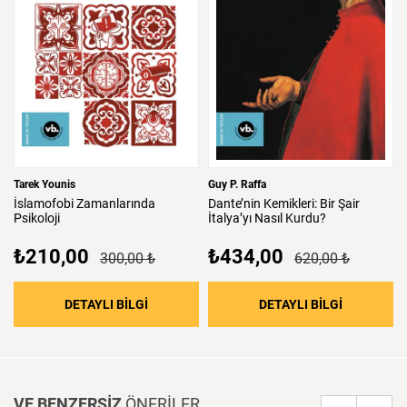
Tarek Younis
Guy P. Raffa
İslamofobi
Zamanlarında
Dante’nin
Kemikleri:
Bir
Şair
Psikoloji
İtalya’yı
Nasıl
Kurdu?
₺210,00
₺434,00
300,00 ₺
620,00 ₺
: İslamofobi Zamanlarında Psikoloji
: Dante’nin 
DETAYLI BİLGİ
DETAYLI BİLGİ
VE BENZERSİZ
ÖNERİLER