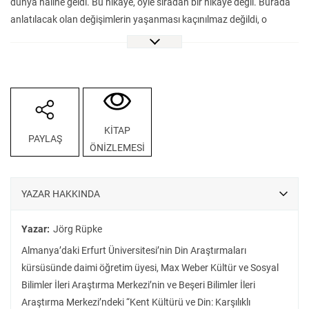
dünya hâline geldi. Bu hikâye, öyle sıradan bir hikâye değil. Burada
anlatılacak olan değişimlerin yaşanması kaçınılmaz değildi, o
değişimleri kimse tahmin edemezdi. Ayrıca bunlar geri
döndürülemez de değildi, tam aksine.”
Pantheon, Antik Roma dini tarihi konusunda günümüzün en saygın
ve üretken uzmanlarından biri olan Jörg Rüpke’nin uzun yıllardır
sayısız yayına dönüşen çok yönlü araştırmalarının zirve
noktalarından biri. Rüpke bu kitapta kadim Akdeniz ve Antik
KİTAP
PAYLAŞ
Roma’ya ilişkin, antik metinlerden yazıtlara ve türlü arkeolojik
ÖNİZLEMESİ
buluntuya uzanan çok zengin bir malzemeyi çeşitli kültür
kuramlarının kesişiminde, özellikle de din sosyolojisinin “yaşanan
din” yaklaşımı çerçevesinde ustalıkla ele alıyor. Bu sağlam ve çok
YAZAR HAKKINDA
yönlü bilimsel bakışı da okuyucusuna yer yer tarihsel roman hissi
veren oldukça sürükleyici bir dil ve anlatıyla sunuyor.
Yazar:
Jörg Rüpke
Almanya’daki Erfurt Üniversitesi’nin Din Araştırmaları
kürsüsünde daimi öğretim üyesi, Max Weber Kültür ve Sosyal
Bilimler İleri Araştırma Merkezi’nin ve Beşeri Bilimler İleri
Araştırma Merkezi’ndeki “Kent Kültürü ve Din: Karşılıklı