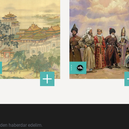
680,00 ₺
620,00 ₺
ları İslam Fethinden Timur’a Mezopotamya, Iran Ve Türkistan
: Çin: Tarih, Kültür ve Medeniyet
: Ku
DETAYLI BİLGİ
DETAYLI BİLGİ
rden haberdar edelim.