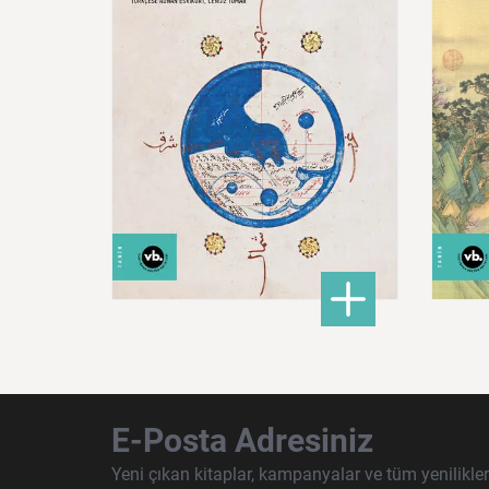
600,00 ₺
: Doğu Hilafeti’nin Toprak
DETAYLI BİLGİ
E-Posta Adresiniz
Yeni çıkan kitaplar, kampanyalar ve tüm yenilikle