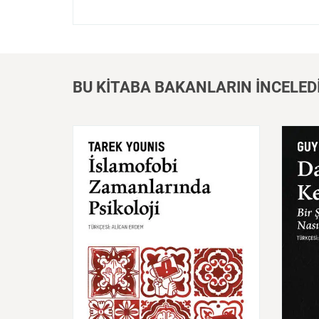
BU KİTABA BAKANLARIN İNCELED
İslamofobi
Zamanlarında
Dant
Psikoloji
İtaly