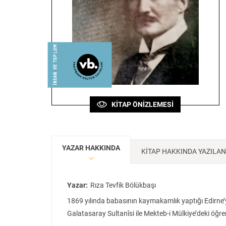
Sanat
Bilim
Felsefe
Klasik
Bilim
KİTAP ÖNİZLEMESİ
YAZAR HAKKINDA
KİTAP HAKKINDA YAZILA
Yazar:
Rıza Tevfik Bölükbaşı
1869 yılında babasının kaymakamlık yaptığı Edirne’
Galatasaray Sultanîsi ile Mekteb-i Mülkiye’deki ö