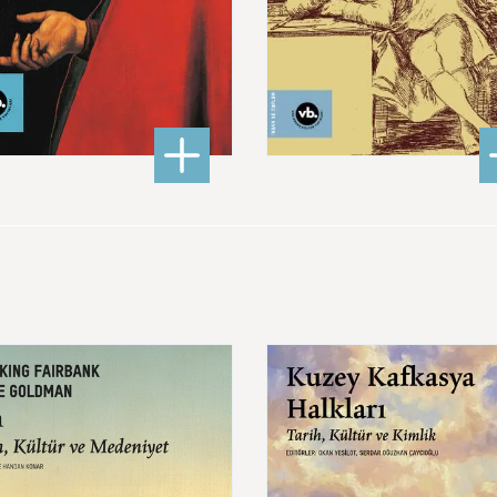
620,00 ₺
480,00 ₺
Psikoloji
: Dante’nin Kemikleri: Bir Şair İtalya’yı Nasıl Kurdu?
: Bât
DETAYLI BİLGİ
DETAYLI BİLGİ
Kuzey
Kafkasya
Halkları
Tarih,
Kültür
ve
niyet