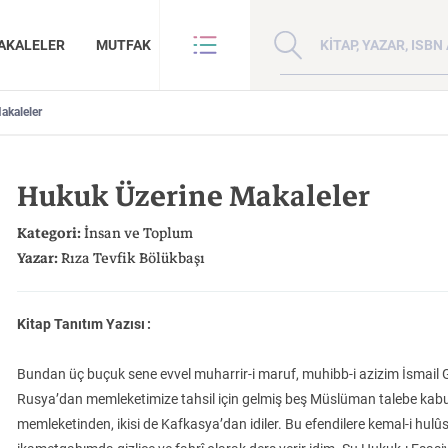
Kitap, yazar veya ISBN 
AKALELER
MUTFAK
akaleler
VE BENZE
HAKKIMIZDA
ANLAR
GİZLİLİK POLİTİKASI
Hukuk Üzerine Makaleler
ANLAR
BİZE ULAŞIN
ER
YAZAR BAŞVURUSU
Kategori:
İnsan ve Toplum
Sanat
İktisat
Yazar:
Rıza Tevfik Bölükbaşı
Kitap Tanıtım Yazısı :
Bundan üç buçuk sene evvel muharrir-i maruf, muhibb-i azizim İsmail G
Doğu Hilafeti’nin
Çin: Tarih, Kültür ve
Kuzey Kafkasya
Rusya’dan memleketimize tahsil için gelmiş beş Müslüman talebe kabul
İnsan ve Toplum
Çocuk Kitaplığı
Zaman: Antik Teoriler ve Takipçileri
Toprakları İslam Fethinden Timur’a Mezopotamya, Iran Ve Türkistan
Medeniyet
Halkları
memleketinden, ikisi de Kafkasya’dan idiler. Bu efendilere kemal-i hul
KATEGORİ:
KATEGORİ:
KATEGORİ: