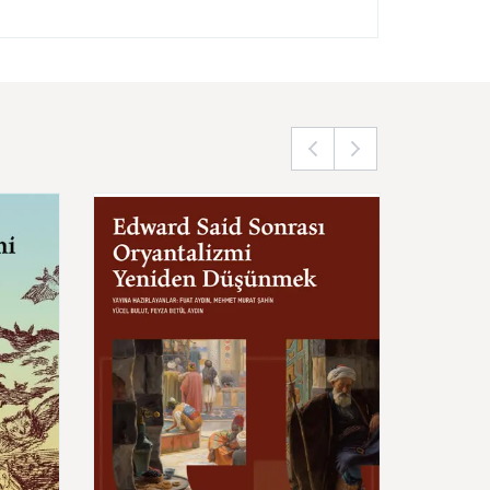
Edward
Said
Sonrası
Oryantalizmi
Yeniden
Türkiy
Düşünmek
Bilim