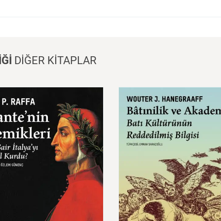
İĞİ
DİĞER KİTAPLAR
e’nin
Kemikleri:
Bir
Şair
Bâtınilik
ve
Akademi
a’yı
Nasıl
Kurdu?