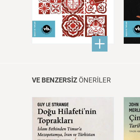
300,00 ₺
: İslamofobi Zamanlarında 
DETAYLI BİLGİ
VE BENZERSİZ
ÖNERİLER
Doğu
Hilafeti’nin
Toprakları
İslam
Fethinden
Timur’a
Çin:
Mezopotamya,
Iran
Ve
Mede
Türkistan