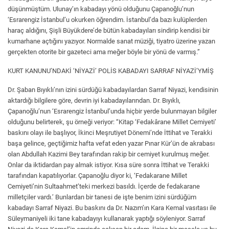
düşünmüştüm. Ulunay’ın kabadayı yönü olduğunu Çapanoğlu’nun
‘Esrarengiz İstanbul’u okurken öğrendim. İstanbul’da bazı kulüplerden
haraç aldığını, Şişli Büyükdere’de bütün kabadayıları sindirip kendisi bir
kumarhane açtığını yazıyor. Normalde sanat müziği, tiyatro üzerine yazan
gerçekten otorite bir gazeteci ama meğer böyle bir yönü de varmış.”
KURT KANUNU’NDAKİ ‘NİYAZİ’ POLİS KABADAYI SARRAF NİYAZİ’YMİŞ
Dr. Şaban Bıyıklı’nın izini sürdüğü kabadayılardan Sarraf Niyazi, kendisinin
aktardığı bilgilere göre, devrin iyi kabadayılarından. Dr. Bıyıklı,
Çapanoğlu’nun ‘Esrarengiz İstanbul’unda hiçbir yerde bulunmayan bilgiler
olduğunu belirterek, şu örneği veriyor: “Kitap ‘Fedakârane Millet Cemiyeti’
baskını olayı ile başlıyor, İkinci Meşrutiyet Dönemi’nde İttihat ve Terakki
başa gelince, geçtiğimiz hafta vefat eden yazar Pınar Kür’ün de akrabası
olan Abdullah Kazimi Bey tarafından rakip bir cemiyet kurulmuş meğer.
Onlar da iktidardan pay almak istiyor. Kısa süre sonra İttihat ve Terakki
tarafından kapatılıyorlar. Çapanoğlu diyor ki, ‘Fedakarane Millet
Cemiyeti’nin Sultaahmet’teki merkezi basıldı. İçerde de fedakarane
milletçiler vardı.’ Bunlardan bir tanesi de işte benim izini sürdüğüm
kabadayı Sarraf Niyazi. Bu baskını da Dr. Nazım’ın Kara Kemal vasıtası ile
Süleymaniyeli iki tane kabadayıyı kullanarak yaptığı söyleniyor. Sarraf