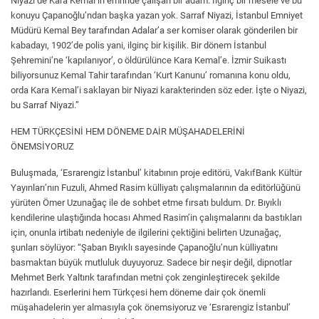
Niyazi de Kara Kemal’in emrinde çalışan bir adam. İlginç bir mesele ve bu
konuyu Çapanoğlu’ndan başka yazan yok. Sarraf Niyazi, İstanbul Emniyet
Müdürü Kemal Bey tarafından Adalar’a ser komiser olarak gönderilen bir
kabadayı, 1902’de polis yani, ilginç bir kişilik. Bir dönem İstanbul
Şehremini’ne ‘kapılanıyor’, o öldürülünce Kara Kemal’e. İzmir Suikastı
biliyorsunuz Kemal Tahir tarafından ‘Kurt Kanunu’ romanına konu oldu,
orda Kara Kemal’i saklayan bir Niyazi karakterinden söz eder. İşte o Niyazi,
bu Sarraf Niyazi.”
HEM TÜRKÇESİNİ HEM DÖNEME DAİR MÜŞAHADELERİNİ
ÖNEMSİYORUZ
Buluşmada, ‘Esrarengiz İstanbul’ kitabının proje editörü, VakıfBank Kültür
Yayınları’nın Fuzuli, Ahmed Rasim külliyatı çalışmalarının da editörlüğünü
yürüten Ömer Uzunağaç ile de sohbet etme fırsatı buldum. Dr. Bıyıklı
kendilerine ulaştığında hocası Ahmed Rasim’in çalışmalarını da bastıkları
için, onunla irtibatı nedeniyle de ilgilerini çektiğini belirten Uzunağaç,
şunları söylüyor: “Şaban Bıyıklı sayesinde Çapanoğlu’nun külliyatını
basmaktan büyük mutluluk duyuyoruz. Sadece bir neşir değil, dipnotlar
Mehmet Berk Yaltırık tarafından metni çok zenginleştirecek şekilde
hazırlandı. Eserlerini hem Türkçesi hem döneme dair çok önemli
müşahadelerin yer almasıyla çok önemsiyoruz ve ‘Esrarengiz İstanbul’