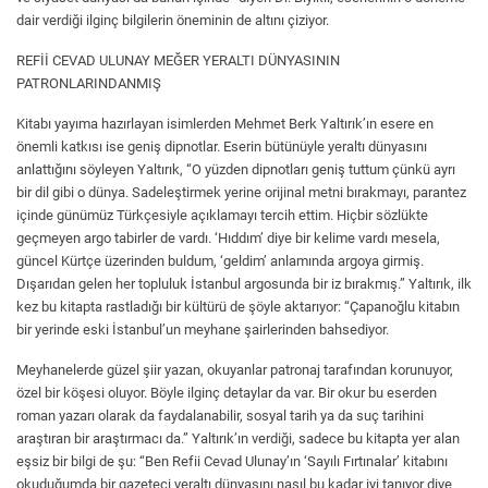
dair verdiği ilginç bilgilerin öneminin de altını çiziyor.
REFİİ CEVAD ULUNAY MEĞER YERALTI DÜNYASININ
PATRONLARINDANMIŞ
Kitabı yayıma hazırlayan isimlerden Mehmet Berk Yaltırık’ın esere en
önemli katkısı ise geniş dipnotlar. Eserin bütünüyle yeraltı dünyasını
anlattığını söyleyen Yaltırık, “O yüzden dipnotları geniş tuttum çünkü ayrı
bir dil gibi o dünya. Sadeleştirmek yerine orijinal metni bırakmayı, parantez
içinde günümüz Türkçesiyle açıklamayı tercih ettim. Hiçbir sözlükte
geçmeyen argo tabirler de vardı. ‘Hıddım’ diye bir kelime vardı mesela,
güncel Kürtçe üzerinden buldum, ‘geldim’ anlamında argoya girmiş.
Dışarıdan gelen her topluluk İstanbul argosunda bir iz bırakmış.” Yaltırık, ilk
kez bu kitapta rastladığı bir kültürü de şöyle aktarıyor: “Çapanoğlu kitabın
bir yerinde eski İstanbul’un meyhane şairlerinden bahsediyor.
Meyhanelerde güzel şiir yazan, okuyanlar patronaj tarafından korunuyor,
özel bir köşesi oluyor. Böyle ilginç detaylar da var. Bir okur bu eserden
roman yazarı olarak da faydalanabilir, sosyal tarih ya da suç tarihini
araştıran bir araştırmacı da.” Yaltırık’ın verdiği, sadece bu kitapta yer alan
eşsiz bir bilgi de şu: “Ben Refii Cevad Ulunay’ın ‘Sayılı Fırtınalar’ kitabını
okuduğumda bir gazeteci yeraltı dünyasını nasıl bu kadar iyi tanıyor diye