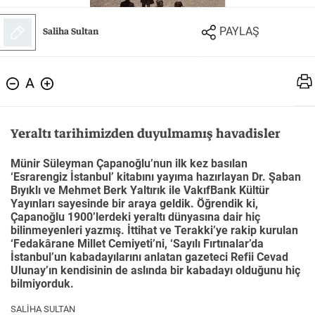
Felsefe
Kesişimler
Saliha Sultan
PAYLAŞ
A
İnsan ve Toplum
Çocuk Kitaplığı
Yeraltı tarihimizden duyulmamış havadisler
Münir Süleyman Çapanoğlu’nun ilk kez basılan
‘Esrarengiz İstanbul’ kitabını yayıma hazırlayan Dr. Şaban
Bıyıklı ve Mehmet Berk Yaltırık ile VakıfBank Kültür
Klasik
Bilim
Yayınları sayesinde bir araya geldik. Öğrendik ki,
Çapanoğlu 1900’lerdeki yeraltı dünyasına dair hiç
bilinmeyenleri yazmış. İttihat ve Terakki’ye rakip kurulan
‘Fedakârane Millet Cemiyeti’ni, ‘Sayılı Fırtınalar’da
İstanbul’un kabadayılarını anlatan gazeteci Refii Cevad
Ulunay’ın kendisinin de aslında bir kabadayı olduğunu hiç
bilmiyorduk.
SALİHA SULTAN