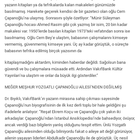
yazarın kitapları ya da tefrikalarda kalan makaleleri günümüzde
basılmamış. Harekete geçerek kendisi de bir gazeteci olan oğlu Cem
Çapanoğlu’na ulaşmış. Sonrasını şöyle özetliyor: “Münir Süleyman
Çapanoğlu hocası Ahmed Rasim gibi çok yazmış bir isim, 20 bin kadar
makalesi var. 1950’lerde basılan kitapları 1973’teki vefatından sonra ise
basılmamış. Oğlu Cem Bey’e ulaştım, babasının çalışmalarını kimseye
vermemiş, güvenmemiş kimseye yani. Üç ay kadar görüştük, o süreçte
babasının tefrika edilmiş birçok yazısının da
kitaplaşmadığını aktardım, kiminden haberdar değildi. Sağolsun bana
güvendi ve bu çalışmalara müsaade etti. Ardından VakıfBank Kültür
Yayınları’na ulaştım ve onlar da büyük ilgi gösterdiler.”
MEĞER MEŞHUR YOZGATLI ÇAPANOĞLU AİLESİ’NDEN DEĞİLMİŞ
Dr. Bıyıklı, VakıfBank’ın yazarın mirasına sahip çıkması sayesinde
Çapanoğlu’nun biyografisinin de ilk kez derli toplu bir hale geldiğini şu
ifadelerle anlatıyor: “Reşat Ekrem Koçu ve Çapanoğlu çok yakın iki
arkadaşlar. Çapanoğlu’ndan İstanbul Ansiklopedisi’nde bahsediyor, övüyor,
ancak verdiği bazı bilgilerin yanlış olduğunu tespit ettim. Ünlü Yozgatlı
Çapanoğlu ailesinden olduğu biliniyordu fakat o aileye ait değil görünüyor,
ailenin yaşayan liderleri Abdulkadir Çapanoğlu ile de görüştük. Üç nesil