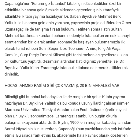
Çapanoğlu’nun ‘Esrarengiz İstanbul’ kitabı için düzenledikleri özel bir
etkinlikte bir araya geldiğimizde aklımdan geçenler işin bu tarafıydı.
Etkinlikte, kitabı yayıma hazırlayan Dr. Şaban Bıyıklı ve Mehmet Berk
Yaltırık ile bir araya gelmenin yanı sıra, yayınevinin proje editörlerden Ömer
Uzunaağaç ile de tanışma fırsatı buldum. Fetihten sonra Fatih Sultan
Mehmet tarafından kurulan tophane nedeniyle İstanbul’un en eski sanayi
semtlerinden biri olarak anılan Tophane’de başlayan buluşmamızda ilk
olarak turist rehberi Selin Seçen bize Tophane-i Amire, Kılıç Ali Paşa
Camii’ni, Surp Pırgiç Ermeni Kilisesi gibi tarihi mekanları gezdirerek, kısa
bir kültür turu yaptırdı. Gezimizin ardından katıldığımız yemekte ise, Dr.
Bıyıklı ve Yaltırık’tan ‘Esrarengiz İstanbul’ kitabına dair merak ettiklerimizi
dinledik.
HOCASI AHMED RASİM GİBİ ÇOK YAZMIŞ, 20 BİN MAKALESİ VAR
Bilindiği gibi İstanbul kabadayıları ile de meşhur bir şehir. Kitabı yayıma
hazırlayan Dr. Bıyıklı ve Yaltırık da bu konuda uzun yıllardır çalışan isimler.
Marmara Üniversitesi Türkiyat Araştırmaları Enstitüsünde öğretim üyesi
olan Dr. Bıyıklı, sohbetimizde ‘Esrarengiz İstanbul’un bugün okurla
buluşma hikayesini aktardı. Dr. Bıyıklı, 1900’lerin meşhur kabadayılarından
Sarraf Niyazi’nin izini sürerken, Çapanoğlu’nun yazdıklarından çok istifade
etmiş. Bu sırada fark etmiş ki, akademide hala kaynak olarak gösterilen