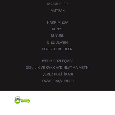
MAKALELER
MUTFAK
HAKKIMIZDA
KÜNYE
DUYURU
BİZE ULAŞIN
ÇEREZ TERCİHLERİ
ÜYELİK SÖZLEŞMESİ
GİZLİLİK VE KVKK AYDINLATMA METNİ
ÇEREZ POLİTİKASI
YAZAR BAŞVURUSU