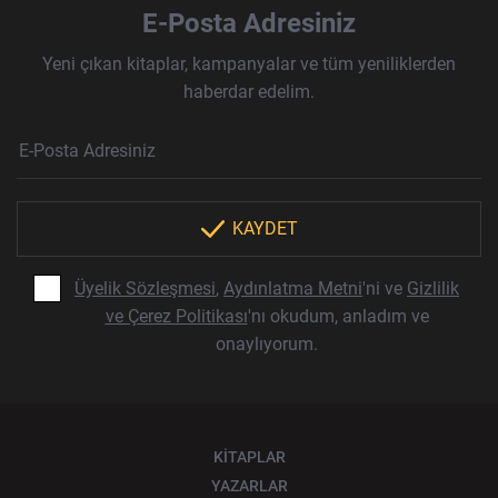
E-Posta Adresiniz
Yeni çıkan kitaplar, kampanyalar ve tüm yeniliklerden
haberdar edelim.
Haber Bülteni Aboneliği
E-Posta Adresi
Örnek: isim@example.com
*
KAYDET
Üyelik Sözleşmesi
,
Aydınlatma Metni
'ni ve
Gizlilik
ve Çerez Politikası
'nı okudum, anladım ve
onaylıyorum.
KİTAPLAR
YAZARLAR