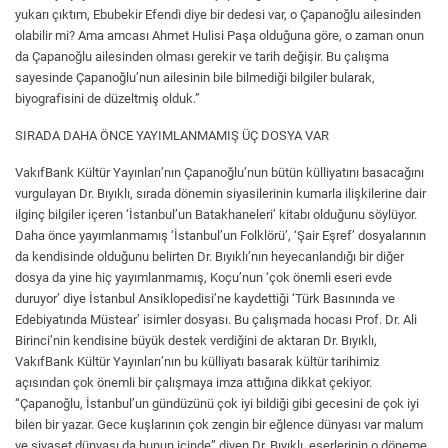
yukarı çıktım, Ebubekir Efendi diye bir dedesi var, o Çapanoğlu ailesinden
olabilir mi? Ama amcası Ahmet Hulisi Paşa olduğuna göre, o zaman onun
da Çapanoğlu ailesinden olması gerekir ve tarih değişir. Bu çalışma
sayesinde Çapanoğlu’nun ailesinin bile bilmediği bilgiler bularak,
biyografisini de düzeltmiş olduk.”
SIRADA DAHA ÖNCE YAYIMLANMAMIŞ ÜÇ DOSYA VAR
VakıfBank Kültür Yayınları’nın Çapanoğlu’nun bütün külliyatını basacağını
vurgulayan Dr. Bıyıklı, sırada dönemin siyasilerinin kumarla ilişkilerine dair
ilginç bilgiler içeren ‘İstanbul’un Batakhaneleri’ kitabı olduğunu söylüyor.
Daha önce yayımlanmamış ‘İstanbul’un Folklörü’, ‘Şair Eşref’ dosyalarının
da kendisinde olduğunu belirten Dr. Bıyıklı’nın heyecanlandığı bir diğer
dosya da yine hiç yayımlanmamış, Koçu’nun ‘çok önemli eseri evde
duruyor’ diye İstanbul Ansiklopedisi’ne kaydettiği ‘Türk Basınında ve
Edebiyatında Müstear’ isimler dosyası. Bu çalışmada hocası Prof. Dr. Ali
Birinci’nin kendisine büyük destek verdiğini de aktaran Dr. Bıyıklı,
VakıfBank Kültür Yayınları’nın bu külliyatı basarak kültür tarihimiz
açısından çok önemli bir çalışmaya imza attığına dikkat çekiyor.
“Çapanoğlu, İstanbul’un gündüzünü çok iyi bildiği gibi gecesini de çok iyi
bilen bir yazar. Gece kuşlarının çok zengin bir eğlence dünyası var malum
ve siyaset dünyası da bunun içinde” diyen Dr. Bıyıklı, eserlerinin o döneme