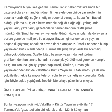
Kamuoyunda büyük ses getiren ‘Kemal Tahir’ haberimiz sırasında bir
gazeteci olarak sınandığım önemli meselelerden biri de yayınevlerinin
basınla kurabildiği sağlıklı iletişim becerisi olmuştu. Babıali’nin Babıali
olduğu yıllarda bu işler elbette mesele değildi, Cağaloğlu yokuşunda
yayıncıların, yazarların, gazetecilerin hemen her gün rastlaşması
mümkündü. Şimdi herkes ayrı yerlerde. Günümüz yayıncıları da dolayısıyla
bizlere genelde mail yolu ile ulaşıyor. Bazen ilgimizi çeken bir yayının
peşine düşüyoruz, ancak bir cevap dahi alamıyoruz. Üstelik nedense bu tip
yayınevleri butik olanlar değil. Kurumsallaşmış yayınlarda bu acemiliği
daha çok görüyoruz. Özetle, kitap basmak yazarından editörüne,
grafikerinden tanıtımına her adımı başarıyla yürütülmesi gereken komple
bir iş. Bu konuda işini iyi yapan Yapı Kredi, Ötüken, Timaş gibi
yayınevlerinden biri de VakıfBank Kültür Yayınları. Kitabı matbu ya da mail
yolu ile iletmekle kalmıyor, telefon yolu ile ayrıca iletişim kuruyorlar. Onlar
işini böyle aşkla yaptığında hep birlikte ortaya güzel işler çıkıyor.
ÖNCE TOPHANE’Yİ GEZDİK, SONRA ‘ESRARENGİZ iSTANBUL’U
KONUŞTUK
Bunları yazıyorum çünkü, VakıfBank Kültür Yayınları ekibi ile, 17
Temmuz’da ‘gazetecilerin piri’ olarak anılan Münir Süleyman