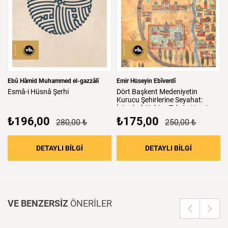
Yeni harfli orijinal metin ile günümüz Türkçesi metninin bir arada
verildiği bu klasiği keyifle okuyacaksınız.
Ebû Hâmid Muhammed el-gazzâlî
Emir Hüseyin Ebîverdî
Esmâ-i
Hüsnâ
Şerhi
Dört
Başkent
Medeniyetin
Kurucu
Şehirlerine
Seyahat:
İstanbul,
Kahire,
Tebriz,
Herat
₺196,00
₺175,00
280,00 ₺
250,00 ₺
: Esmâ-i Hüsnâ Şerhi
: Dört Başk
DETAYLI BİLGİ
DETAYLI BİLGİ
VE BENZERSİZ
ÖNERİLER