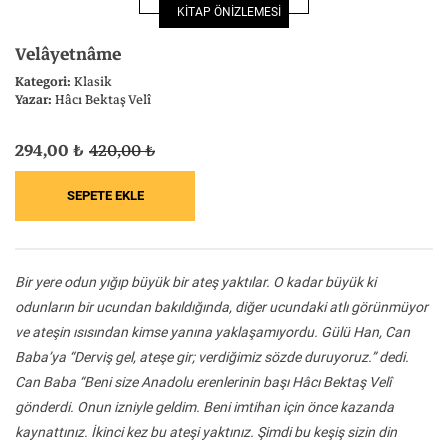
KİTAP ÖNİZLEMESİ
Felsefe
Kesişimler
Velâyetnâme
Kategori:
Klasik
Yazar:
Hâcı Bektaş Velî
294,00 ₺
420,00 ₺
İnsan ve Toplum
Çocuk Kitaplığı
Bir yere odun yığıp büyük bir ateş yaktılar. O kadar büyük ki
Klasik
Bilim
odunların bir ucundan bakıldığında, diğer ucundaki atlı görünmüyor
ve ateşin ısısından kimse yanına yaklaşamıyordu. Gülü Han, Can
Baba’ya “Derviş gel, ateşe gir; verdiğimiz sözde duruyoruz.” dedi.
Can Baba “Beni size Anadolu erenlerinin başı Hâcı Bektaş Velî
gönderdi. Onun izniyle geldim. Beni imtihan için önce kazanda
kaynattınız. İkinci kez bu ateşi yaktınız. Şimdi bu keşiş sizin din