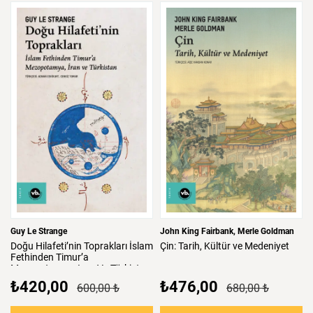
Guy Le Strange
John King Fairbank
Merle Goldman
Doğu
Hilafeti’nin
Toprakları
İslam
Çin:
Tarih,
Kültür
ve
Medeniyet
Fethinden
Timur’a
Mezopotamya,
Iran
Ve
Türkistan
₺420,00
₺476,00
600,00 ₺
680,00 ₺