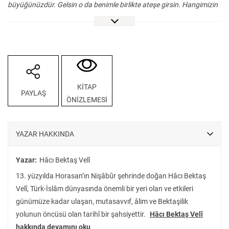
büyüğünüzdür. Gelsin o da benimle birlikte ateşe girsin. Hangimizin
dini kuvvetli ise o ateşten çıksın.” dedi.
Gülü Han ve orada hazır olan
beyler ve ulular hepsi ruhbanın yüzüne bakıp “Ey dinimizin ulusu,
derviş seni ateşe girmen için davet ediyor, ne dersin?” dedi. Derviş
onların yanında (karşı çıkmaya) utanıp “Girelim ne olacak?” dedi.
Can Baba o keşişin elini tutup “Gel ateşe girelim.” dedi. Ateşe doğru
yürüdüler. Keşiş “Ey gerçek er! Ben ne olacağımı biliyorum.
KİTAP
PAYLAŞ
Çocuklarım sana emanet.” dedi. Can Baba o ateşin içinde üç gün
ÖNİZLEMESİ
kaldı. Dördüncü gün ateş biraz azaldı. Gülü Han da adamlarıyla
ateşe yaklaştı. Dervişin tek başına oturduğunu ve keşişin olmadığını
gördüler. Gülü Han “Rahip nerede derviş?” dedi. Can Baba ateşten
YAZAR HAKKINDA
çıkıp avucunun içindeki ruhbanın parmaklarını Gülü Han’ın önüne
bıraktı. “Bize elini verdi. Gönlünü vermedi. Gönlünü verseydi bir şey
Yazar:
Hâcı Bektaş Velî
olmazdı.” dedi.
13. yüzyılda Horasan’ın Nişâbûr şehrinde doğan Hâcı Bektaş
Milletlerin manevi kültür mirası içerisinde yer alan destan, efsane,
Velî, Türk-İslâm dünyasında önemli bir yeri olan ve etkileri
hikâye, masal vb. gibi anonim edebî eserler, zaman içerisinde onları
günümüze kadar ulaşan, mutasavvıf, âlim ve Bektaşilik
meydana getiren topluluklarının duygu, düşünce, hayal, inanç ve
yolunun öncüsü olan tarihî bir şahsiyettir.
Hâcı Bektaş Velî
değerleriyle birlikte tarihin derinliklerinde kalmış örf, âdet, gelenek,
hakkında devamını oku