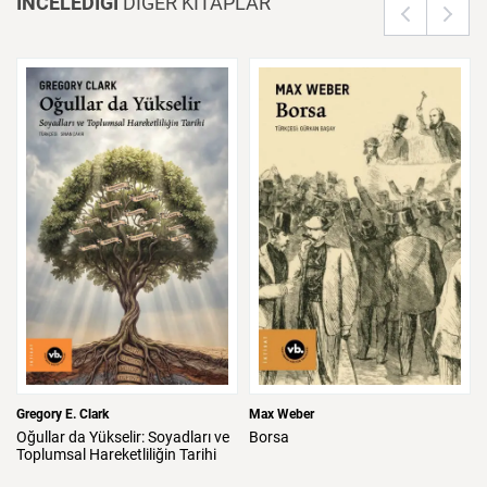
İNCELEDİĞİ
DİĞER KİTAPLAR
Gregory E. Clark
Max Weber
Oğullar
da
Yükselir:
Soyadları
ve
Borsa
Toplumsal
Hareketliliğin
Tarihi