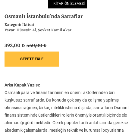
KİTAP ÖNİZLEMESİ
Felsefe
Kesişimler
Osmanlı İstanbulu’nda Sarraflar
Kategori:
İktisat
Yazar:
Hüseyin Al
Şevket Kamil Akar
392,00 ₺
560,00 ₺
İnsan ve Toplum
Çocuk Kitaplığı
Arka Kapak Yazısı:
Klasik
Bilim
Osmanlı para ve finans tarihinin en önemli aktörlerinden biri
kuşkusuz sarraflardır. Bu konuda çok sayıda çalışma yapılmış
olmasına rağmen, birkaç nitelikli istisna dışında, sarrafların Osmanlı
finans sisteminde üstlendikleri rollerin önemiyle orantılı biçimde ele
alınmadığı görülmektedir. Gerek popüler tarih anlatılarında gerekse
akademik çalışmalarda, mesleğin teknik ve kurumsal boyutlarına