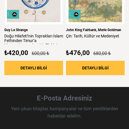
Guy Le Strange
John King Fairbank
Merle Goldman
Doğu
Hilafeti’nin
Toprakları
İslam
Çin:
Tarih,
Kültür
ve
Medeniyet
Fethinden
Timur’a
Mezopotamya,
Iran
Ve
Türkistan
₺420,00
₺476,00
600,00 ₺
680,00 ₺
: Doğu Hilafeti’nin Toprakları İslam Fethind
: Çin: Tari
DETAYLI BİLGİ
DETAYLI BİLGİ
E-Posta Adresiniz
Yeni çıkan kitaplar, kampanyalar ve tüm yeniliklerden
haberdar edelim.
Haber Bülteni Aboneliği
E-Posta Adresi
Örnek: isim@example.com
*