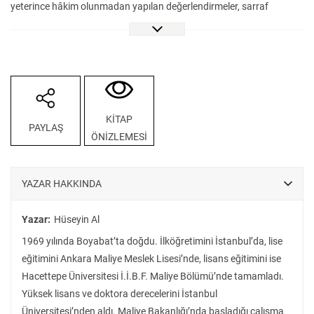
yeterince hâkim olunmadan yapılan değerlendirmeler, sarraf
figürünü indirgemeci bir stereotipe dönüştürmüştür. Anakronizme
dayalı ve ideolojik yaklaşımların hâkim olduğu bu literatür, sağlam
temellere oturtulmadan inşa edilen bir yapının hızla yükselmesine
benzemektedir.
18. yüzyıldan itibaren giderek artan bir öneme sahip olan İstanbul
sarrafları, Tanzimat Fermanı ile iltizam sisteminin kaldırılması
KİTAP
PAYLAŞ
sonrasında derin bir sarsıntı yaşamış; bu süreci atlatamayarak
ÖNİZLEMESİ
yerlerini dış ticaret dünyasından doğan Galata bankerlerine
bırakmışlardır. Ancak bankerlerin 19. yüzyılın ikinci yarısına ait arşiv
belgelerinde ve dönemin basınında sıklıkla “Galata sarrafları” olarak
YAZAR HAKKINDA
anılması, bu iki grubun aynı meslek zümresine mensup olduğu
yönünde yanıltıcı bir algı yaratmıştır. Bu algı ise, zaten sorunlu
Yazar:
Hüseyin Al
temeller üzerine kurulu olan anlatının, farklı bir çatıyla örtülmesiyle
1969 yılında Boyabat’ta doğdu. İlköğretimini İstanbul’da, lise
sonuçlanmıştır.
eğitimini Ankara Maliye Meslek Lisesi’nde, lisans eğitimini ise
VakıfBank Kültür Yayınları tarafından Osmanlı İstanbulu’nda
Hacettepe Üniversitesi İ.İ.B.F. Maliye Bölümü’nde tamamladı.
Sarraflar adıyla yayımlanan bu çalışma, yanlış temel üzerine kurulan
Yüksek lisans ve doktora derecelerini İstanbul
binayı yeniden dönüşüme sokarak sarraf literatürünü sağlam
Üniversitesi’nden aldı. Maliye Bakanlığı’nda başladığı çalışma