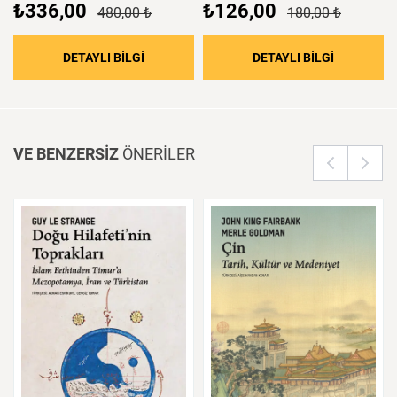
₺336,00
₺126,00
480,00 ₺
180,00 ₺
: Oğullar da Yükselir: Soyadları ve Toplumsal 
: Borsa
DETAYLI BİLGİ
DETAYLI BİLGİ
VE BENZERSİZ
ÖNERİLER