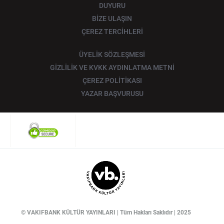
DUYURU
BİZE ULAŞIN
ÇEREZ TERCİHLERİ
ÜYELİK SÖZLEŞMESİ
GİZLİLİK VE KVKK AYDINLATMA METNİ
ÇEREZ POLİTİKASI
YAZAR BAŞVURUSU
© VAKIFBANK KÜLTÜR YAYINLARI | Tüm Hakları Saklıdır | 2025