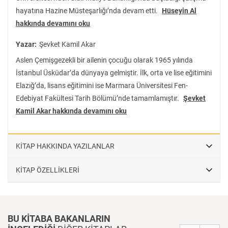
temeller üzerine inşa etmeyi, daha özelinde İstanbul sarraflarının
hayatına Hazine Müsteşarlığı’nda devam etti.
Hüseyin Al
kimler olduğunu açık bir şekilde ortaya koymayı hedeflemektedir.
hakkında devamını oku
Yazar:
Şevket Kamil Akar
Aslen Çemişgezekli bir ailenin çocuğu olarak 1965 yılında
İstanbul Üsküdar’da dünyaya gelmiştir. İlk, orta ve lise eğitimini
Elazığ’da, lisans eğitimini ise Marmara Üniversitesi Fen-
Edebiyat Fakültesi Tarih Bölümü’nde tamamlamıştır.
Şevket
Kamil Akar hakkında devamını oku
KİTAP HAKKINDA YAZILANLAR
KİTAP ÖZELLİKLERİ
BU KİTABA BAKANLARIN