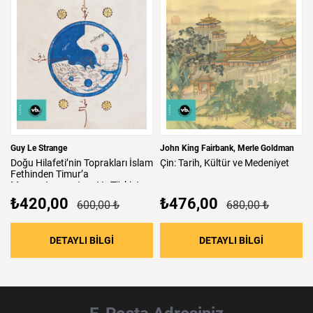
Guy Le Strange
John King Fairbank
Merle Goldman
Doğu
Hilafeti’nin
Toprakları
İslam
Çin:
Tarih,
Kültür
ve
Medeniyet
Fethinden
Timur’a
Mezopotamya,
Iran
Ve
Türkistan
₺420,00
₺476,00
600,00 ₺
680,00 ₺
: Doğu Hilafeti’nin Toprakları İslam Fethind
: Çin: Tari
DETAYLI BİLGİ
DETAYLI BİLGİ