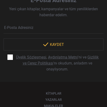
E-Posta Adresiniz
Yeni çıkan kitaplar, kampanyalar ve tüm yeniliklerden
haberdar edelim.
Haber Bülteni Aboneliği
E-Posta Adresi
Örnek: isim@example.com
*
KAYDET
Üyelik Sözleşmesi
,
Aydınlatma Metni
'ni ve
Gizlilik
ve Çerez Politikası
'nı okudum, anladım ve
onaylıyorum.
KİTAPLAR
YAZARLAR
MAKALELER