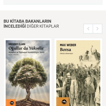
önemli adıma katkıda bulunmak isteyen herkes için faydalı ve yol
gösterici olacaktır.
BU KİTABA BAKANLARIN
İNCELEDİĞİ
DİĞER KİTAPLAR