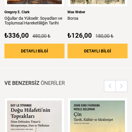
Gregory E. Clark
Max Weber
Oğullar
da
Yükselir:
Soyadları
ve
Borsa
Toplumsal
Hareketliliğin
Tarihi
₺336,00
₺126,00
480,00 ₺
180,00 ₺
: Oğullar da Yükselir: Soyadları ve Toplumsal 
: Borsa
DETAYLI BİLGİ
DETAYLI BİLGİ
VE BENZERSİZ
ÖNERİLER