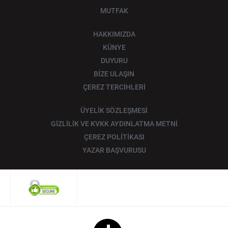
MUTFAK
HAKKIMIZDA
KÜNYE
DUYURU
BİZE ULAŞIN
ÇEREZ TERCİHLERİ
ÜYELİK SÖZLEŞMESİ
GİZLİLİK VE KVKK AYDINLATMA METNİ
ÇEREZ POLİTİKASI
YAZAR BAŞVURUSU