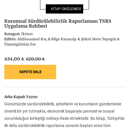
Felsefe
Kesişimler
KİTAP ÖNİZLEMESİ
Kurumsal Sürdürülebilirlik Raporlaması TSRS
Uygulama Rehberi
Kategori:
İktisat
Editör:
Abdüssamed Koç & Bilge Katanalp & Şükrü Mete Tepegöz &
Ümmügülsüm Zor
İnsan ve Toplum
Çocuk Kitaplığı
434,00 ₺
620,00 ₺
Klasik
Bilim
Arka Kapak Yazısı:
Günümüzde sürdürülebilirlik, şirketlerin ve kurumların gündeminde
önemli bir yer tutmakta, ekonomik başarıyla çevresel ve sosyal
sorumluluğun birleştiği noktayı ifade etmektedir. Bu kitap, Türkiye’de
ilk defa sürdürülebilirlik raporlama sürecini baştan sona tüm