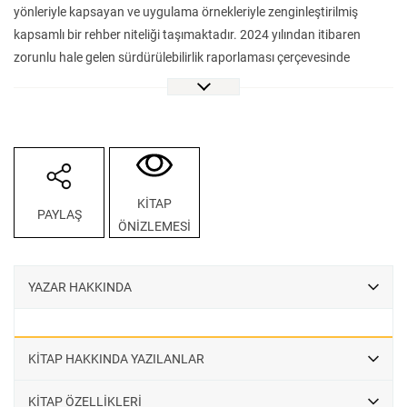
yönleriyle kapsayan ve uygulama örnekleriyle zenginleştirilmiş
kapsamlı bir rehber niteliği taşımaktadır. 2024 yılından itibaren
zorunlu hale gelen sürdürülebilirlik raporlaması çerçevesinde
şirketlere ve kurumlara ihtiyaç duydukları bilgileri net, anlaşılır ve
uygulanabilir bir formatta sunmaktadır.
Kitap; sürdürülebilirlikle ilgili temel kavramlardan uluslararası
raporlama standartları olan IFRS S1 ve S2’ye, emisyon
yönetiminden kurumsal yönetişim ilkelerine kadar geniş bir içerik
yelpazesine sahiptir. Kurumların sürdürülebilirlik raporlarını doğru,
KİTAP
PAYLAŞ
etkin ve şeffaf bir biçimde hazırlayabilmesi için gerekli teorik
ÖNİZLEMESİ
altyapının yanı sıra, Türkiye’den ve dünyadan örnek olaylar ve vaka
analizleriyle içeriği somutlaştırmaktadır.
Sakarya Üniversitesi ve VakıfBank iş birliği ile hazırlanan bu eser,
YAZAR HAKKINDA
akademisyenler, sürdürülebilirlik uzmanları, sektör çalışanları, şirket
yöneticileri ve öğrenciler başta olmak üzere sürdürülebilirlik
konusunda bilgi sahibi olmak ve uygulamalı çözümler üretmek
KİTAP HAKKINDA YAZILANLAR
isteyen herkes için değerli bir başvuru kaynağı olacaktır. Gelecek
nesiller için sürdürülebilir bir dünya inşa etme yolunda atılan bu
KİTAP ÖZELLİKLERİ