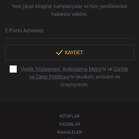
Yeni çıkan kitaplar, kampanyalar ve tüm yeniliklerden
haberdar edelim.
Haber Bülteni Aboneliği
E-Posta Adresi
Örnek: isim@example.com
*
KAYDET
Üyelik Sözleşmesi
,
Aydınlatma Metni
'ni ve
Gizlilik
ve Çerez Politikası
'nı okudum, anladım ve
onaylıyorum.
KİTAPLAR
YAZARLAR
MAKALELER