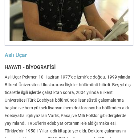
Felsefe
Kesişimler
İnsan ve Toplum
Çocuk Kitaplığı
Aslı Uçar
HAYATI - BİYOGRAFİSİ
Aslı Uçar Pekmen 10 Haziran 1977’de İzmir’de doğdu. 1999 yılında
Bilkent Üniversitesi Uluslararası İlişkiler bölümünü bitirdi. Beş yıl dış
Klasik
Bilim
ticaretle ilgili işlerde çalıştıktan sonra, 2004 yılında Bilkent
Üniversitesi Türk Edebiyatı bölümünde lisansüstü çalışmalarına
başladı ve hem yüksek lisansını hem doktorasını bu bölümden aldı.
Edebiyatla ilgili yazıları Varlık, Pasaj ve Millî Folklor gibi dergilerde
yayımlandı. 1950’lerin edebiyat ortamını ele aldığı makalesi,
Türkiye’nin 1950’li Yılları adlı kitapta yer aldı. Doktora çalışmasını