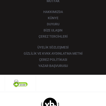
MUTFAK
HAKKIMIZDA
KÜNYE
DUYURU
BİZE ULAŞIN
ÇEREZ TERCİHLERİ
ÜYELİK SÖZLEŞMESİ
GİZLİLİK VE KVKK AYDINLATMA METNİ
ÇEREZ POLİTİKASI
YAZAR BAŞVURUSU