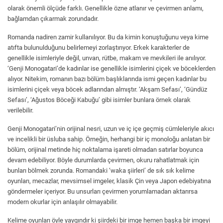
olarak önemli ölçüde farklı. Genellikle özne atlanır ve çevirmen anlamı,
bağlamdan çıkarmak zorundadır.
Romanda nadiren zamir kullanılıyor. Bu da kimin konuştuğunu veya kime
atıfta bulunulduğunu belirlemeyi zorlaştırıyor. Erkek karakterler de
genellikle isimleriyle değil, unvan, rütbe, makam ve mevkileri ile anılıyor.
‘Genji Monogatari’de kadınlar ise genellikle isimlerini çiçek ve böceklerden
alıyor. Nitekim, romanın bazı bölüm başlıklarında ismi geçen kadınlar bu
isimlerini çiçek veya böcek adlarından almıştır. ‘Akşam Sefası’, ‘Gündüz
Sefası’, ‘Ağustos Böceği Kabuğu’ gibi isimler bunlara örnek olarak
verilebilir.
Genji Monogatari’nin orijinal nesri, uzun ve iç içe geçmiş cümleleriyle akıcı
ve incelikli bir üsluba sahip. Örneğin, herhangi bir iç monoloğu anlatan bir
bölüm, orijinal metinde hiç noktalama işareti olmadan satırlar boyunca
devam edebiliyor. Böyle durumlarda çevirmen, okuru rahatlatmak için
bunları bölmek zorunda. Romandaki ‘waka şiirleri’ de sık sık kelime
oyunları, mecazlar, mevsimsel imgeler, klasik Çin veya Japon edebiyatına
göndermeler içeriyor. Bu unsurları çevirmen yorumlamadan aktarırsa
modern okurlar için anlaşılır olmayabilir.
Kelime oyunları öyle yaygındır ki şiirdeki bir imge hemen başka bir imgeyi