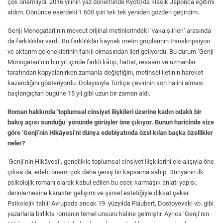
çok önemliydi. 2016 yılının yaz döneminde Kyoto’da klasik Japonca eğitimi
aldım. Dönünce eserdeki 1.600 şiiri tek tek yeniden gözden geçirdim.
Genji Monogatari’nin mevcut orijinal metinlerindeki ‘vaka şiirleri’ arasında
da farklılıklar vardı. Bu farklılıklar kaynak metin gruplarının transkripsiyon
ve aktarım geleneklerinin farklı olmasından ileri geliyordu. Bu durum ‘Genji
Monogatari’nin bin yıl içinde farklı kâtip, hattat, ressam ve uzmanlar
tarafından kopyalanırken zamanla değiştiğini, metinsel iletinin hareket
kazandığını gösteriyordu. Dolayısıyla Türkçe çevirinin son halini alması
başlangıçtan bugüne 15 yıl gibi uzun bir zaman aldı.
Roman hakkında ‘toplumsal cinsiyet ilişkileri üzerine kadın odaklı bir
bakış açısı sunduğu’ yönünde görüşler öne çıkıyor. Bunun haricinde size
göre ‘Genji’nin Hikâyesi’ni dünya edebiyatında özel kılan başka özellikler
neler?
‘Genji’nin Hikâyesi’, genellikle toplumsal cinsiyet ilişkilerini ele alışıyla öne
çıksa da, edebi önemi çok daha geniş bir kapsama sahip. Dünyanın ilk
psikolojik romanı olarak kabul edilen bu eser, karmaşık anlatı yapısı,
derinlemesine karakter gelişimi ve şiirsel estetiğiyle dikkat çeker.
Psikolojik tahlil Avrupada ancak 19. yüzyılda Flaubert, Dostoyevski vb. gibi
yazarlarla birlikte romanın temel unsuru haline gelmiştir. Ayrıca ‘Genji’nin