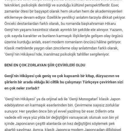
teknikleri, psikolojik derinliği ve sunduğu kültürel perspektiflerdir. Eser,
zamanlar ötesi bir başyapıt olarak hem okurları hem de akademisyenleri
etkilemeye devam ediyor. Özellikle yenilikçi anlatım tarzıyla dikkat çekiyor.
Önceki destanlardan farklı olarak, bu romanda başkahraman Hikaru
Genji’nin yaşamı kesintisiz olarak ayrıntılı bir şekilde ele alınıyor. Yazarın,
çok sayıda karakter ve bunların karmaşık ilişkileriyle gelişen olay örgüsü
üzerine kurduğu anlatı, eseri modern romanların öncüsü hâline getiriyor.
Klasik metinlerde yaygın olan zincirleme olay anlatımdan farklı olarak,
‘Genji’nin Hikâyesi’nde, inanılmaz psikolojik tahliller sergileniyor.
BENİ EN ÇOK ZORLAYAN ŞİİR ÇEVİRİLERİ OLDU
Genji’nin Hikâyesi çok geniş ve çok kapsamlı bir kitap, düzyazının ve
şiirlerin bir arada olduğu iki ciltlik bu çalışmayı Türkçeye çevirirken sizi
en çok neler zorladı?
‘Genji’nin Hikâyesi’ ya da orijinal adı ile ‘Genji Monogatari’ klasik Japon
edebiyatının en karmaşık eserlerinden biri. Çevirmene sayısız zorluklar
sunuyor. Her şeyden önce bin yıl evvel yazılmış bir eser. Dillerin orta
vadede elli veya yüz yılda bir değiştiğini varsayacak olursak son bin yıl
içinde Japoncanın çeşitli alanlarda on kez değiştiğini söylemek pek
abartılı sayılmaz. Ayrıca, klasik Japonca modern Japoncadan dilbilgisel