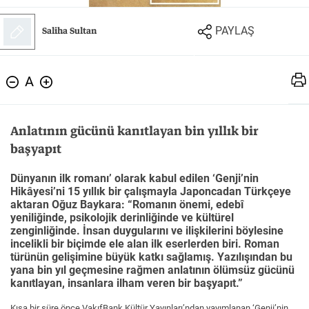
Felsefe
Kesişimler
Saliha Sultan
PAYLAŞ
A
İnsan ve Toplum
Çocuk Kitaplığı
Anlatının gücünü kanıtlayan bin yıllık bir
başyapıt
Dünyanın ilk romanı’ olarak kabul edilen ‘Genji’nin
Hikâyesi’ni 15 yıllık bir çalışmayla Japoncadan Türkçeye
Klasik
Bilim
aktaran Oğuz Baykara: “Romanın önemi, edebî
yeniliğinde, psikolojik derinliğinde ve kültürel
zenginliğinde. İnsan duygularını ve ilişkilerini böylesine
incelikli bir biçimde ele alan ilk eserlerden biri. Roman
türünün gelişimine büyük katkı sağlamış. Yazılışından bu
yana bin yıl geçmesine rağmen anlatının ölümsüz gücünü
kanıtlayan, insanlara ilham veren bir başyapıt.”
Kısa bir süre önce VakıfBank Kültür Yayınları’ndan yayımlanan ‘Genji’nin