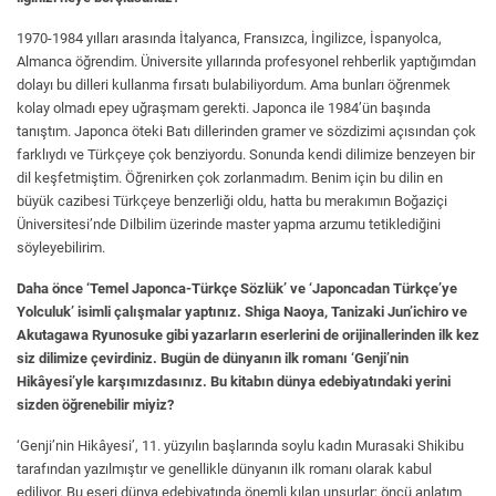
1970-1984 yılları arasında İtalyanca, Fransızca, İngilizce, İspanyolca,
Almanca öğrendim. Üniversite yıllarında profesyonel rehberlik yaptığımdan
dolayı bu dilleri kullanma fırsatı bulabiliyordum. Ama bunları öğrenmek
kolay olmadı epey uğraşmam gerekti. Japonca ile 1984’ün başında
tanıştım. Japonca öteki Batı dillerinden gramer ve sözdizimi açısından çok
farklıydı ve Türkçeye çok benziyordu. Sonunda kendi dilimize benzeyen bir
dil keşfetmiştim. Öğrenirken çok zorlanmadım. Benim için bu dilin en
büyük cazibesi Türkçeye benzerliği oldu, hatta bu merakımın Boğaziçi
Üniversitesi’nde Dilbilim üzerinde master yapma arzumu tetiklediğini
söyleyebilirim.
Daha önce ‘Temel Japonca-Türkçe Sözlük’ ve ‘Japoncadan Türkçe’ye
Yolculuk’ isimli çalışmalar yaptınız. Shiga Naoya, Tanizaki Jun’ichiro ve
Akutagawa Ryunosuke gibi yazarların eserlerini de orijinallerinden ilk kez
siz dilimize çevirdiniz. Bugün de dünyanın ilk romanı ‘Genji’nin
Hikâyesi’yle karşımızdasınız. Bu kitabın dünya edebiyatındaki yerini
sizden öğrenebilir miyiz?
‘Genji’nin Hikâyesi’, 11. yüzyılın başlarında soylu kadın Murasaki Shikibu
tarafından yazılmıştır ve genellikle dünyanın ilk romanı olarak kabul
ediliyor. Bu eseri dünya edebiyatında önemli kılan unsurlar; öncü anlatım