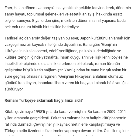
Eser, Heian dönemi Japonya’sını ayrıntılı bir şekilde tasvir ederek, dönemin
saray hayatı, toplumsal gelenekleri ve estetik anlayışı hakkında eşsiz
bilgiler sunuyor. Giysilerden şiire, müzikten dönemin sınıf yapısına kadar
pek çok unsuru büyük bir titizlikle betimliyor.
Tarihsel açıdan arşiv değeri taşıyan bu eser, Japon kültürünü anlamak için
vazgeçilmez bir kaynak niteliğinde diyebilirim. Bana göre ‘Genji’nin
Hikâyesi’nin kalıcı önemi, edebî yeniliğinde, psikolojik derinliğinde ve
kültürel zenginliğinde yatmakta. İnsan duygularını ve ilişkilerini böylesine
incelikli bir biçimde ele alan ilk eserlerden biri olarak, roman türünün
gelişimine büyük katkı sağlamıştır. Yazılışından bu yana bin yılı aşkın bir
süre geçmiş olmasına rağmen, ‘Genji’nin Hikâyesi’, anlatının ölümsüz
gücünü kanıtlayan, insanlara ilham veren bir başyapıt olarak hâlâ varlığını
sürdürüyor.
Romanı Türkçeye aktarmak kaç yılınızı aldı?
Kitabı çevirmeye 1998’li yıllarda karar vermiştim. Bu kararım 2009- 2011
yılları arasında gerçekleşti. Fakat bu çalışma ham haliyle kütüphanemin
rafında durmadı. Çeviriyi her yıl kaynak metinlerle karşılaştırmaya ve
Türkçe metin üzerinde düzeltmeler yapmaya devam ettim. Özellikle şiirler