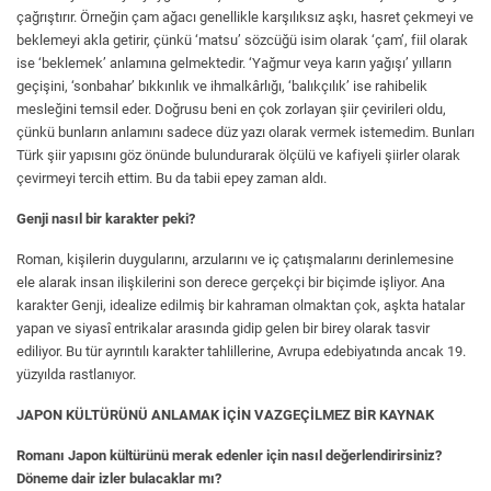
çağrıştırır. Örneğin çam ağacı genellikle karşılıksız aşkı, hasret çekmeyi ve
beklemeyi akla getirir, çünkü ‘matsu’ sözcüğü isim olarak ‘çam’, fiil olarak
ise ‘beklemek’ anlamına gelmektedir. ‘Yağmur veya karın yağışı’ yılların
geçişini, ‘sonbahar’ bıkkınlık ve ihmalkârlığı, ‘balıkçılık’ ise rahibelik
mesleğini temsil eder. Doğrusu beni en çok zorlayan şiir çevirileri oldu,
çünkü bunların anlamını sadece düz yazı olarak vermek istemedim. Bunları
Türk şiir yapısını göz önünde bulundurarak ölçülü ve kafiyeli şiirler olarak
çevirmeyi tercih ettim. Bu da tabii epey zaman aldı.
Genji nasıl bir karakter peki?
Roman, kişilerin duygularını, arzularını ve iç çatışmalarını derinlemesine
ele alarak insan ilişkilerini son derece gerçekçi bir biçimde işliyor. Ana
karakter Genji, idealize edilmiş bir kahraman olmaktan çok, aşkta hatalar
yapan ve siyasî entrikalar arasında gidip gelen bir birey olarak tasvir
ediliyor. Bu tür ayrıntılı karakter tahlillerine, Avrupa edebiyatında ancak 19.
yüzyılda rastlanıyor.
JAPON KÜLTÜRÜNÜ ANLAMAK İÇİN VAZGEÇİLMEZ BİR KAYNAK
Romanı Japon kültürünü merak edenler için nasıl değerlendirirsiniz?
Döneme dair izler bulacaklar mı?