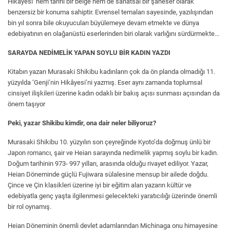
Hikâyesi’ hem tarihi bir belge hem de sanatsal bir şaheser olarak
benzersiz bir konuma sahiptir. Evrensel temaları sayesinde, yazılışından
bin yıl sonra bile okuyucuları büyülemeye devam etmekte ve dünya
edebiyatının en olağanüstü eserlerinden biri olarak varlığını sürdürmekte...
SARAYDA NEDİMELİK YAPAN SOYLU BİR KADIN YAZDI
Kitabın yazarı Murasaki Shikibu kadınların çok da ön planda olmadığı 11.
yüzyılda ‘Genji’nin Hikâyesi’ni yazmış. Eser aynı zamanda toplumsal
cinsiyet ilişkileri üzerine kadın odaklı bir bakış açısı sunması açısından da
önem taşıyor
Peki, yazar Shikibu kimdir, ona dair neler biliyoruz?
Murasaki Shikibu 10. yüzyılın son çeyreğinde Kyoto’da doğmuş ünlü bir
Japon romancı, şair ve Heian sarayında nedimelik yapmış soylu bir kadın.
Doğum tarihinin 973- 997 yılları, arasında olduğu rivayet ediliyor. Yazar,
Heian Döneminde güçlü Fujiwara sülalesine mensup bir ailede doğdu.
Çince ve Çin klasikleri üzerine iyi bir eğitim alan yazarın kültür ve
edebiyatla genç yaşta ilgilenmesi gelecekteki yaratıcılığı üzerinde önemli
bir rol oynamış.
Heian Döneminin önemli devlet adamlarından Michinaga onu himayesine