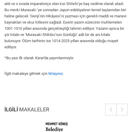
aldı ve o sırada imparatoriçe olan kızı Shōshi’ye baş nedime olarak atadı.
Bu mevki Murasaki ‘ye sonradan Japon edebiyatının temel taşlarından biri
haline gelecek ‘Genji’nin Hikâyesi’ni yazması için gerekli maddi ve manevi
kaynakları ve okur kitlesini sağladı. Eserin yazım sürecinin muhtemelen
1001-1010 yılları arasında gerçekleştiği tahmin ediliyor. Yazarın ayrıca bir
şiir kitabı ve ‘Murasaki Shikibu’nun Günlüğü’ adlı bir de anı kitabı
bulunuyor. Ölüm tarihinin ise 1014-2025 yılları arasında olduğu rivayet
ediliyor.
*Bu yazı ilk olarak
Karar
'da yayımlanmıştır.
İlgili makaleye gitmek için
tıklayınız
.
İLGİLİ
MAKALELER