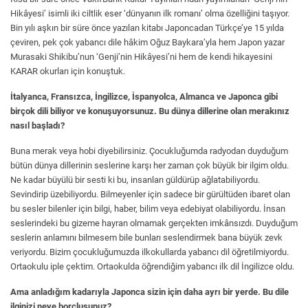
Hikâyesi’ isimli iki ciltlik eser ‘dünyanın ilk romanı’ olma özelliğini taşıyor.
Bin yılı aşkın bir süre önce yazılan kitabı Japoncadan Türkçe’ye 15 yılda
çeviren, pek çok yabancı dile hâkim Oğuz Baykara’yla hem Japon yazar
Murasaki Shikibu’nun ‘Genji’nin Hikâyesi’ni hem de kendi hikayesini
KARAR okurları için konuştuk.
İtalyanca, Fransızca, İngilizce, İspanyolca, Almanca ve Japonca gibi
birçok dili biliyor ve konuşuyorsunuz. Bu dünya dillerine olan merakınız
nasıl başladı?
Buna merak veya hobi diyebilirsiniz. Çocukluğumda radyodan duyduğum
bütün dünya dillerinin seslerine karşı her zaman çok büyük bir ilgim oldu.
Ne kadar büyülü bir sesti ki bu, insanları güldürüp ağlatabiliyordu.
Sevindirip üzebiliyordu. Bilmeyenler için sadece bir gürültüden ibaret olan
bu sesler bilenler için bilgi, haber, bilim veya edebiyat olabiliyordu. İnsan
seslerindeki bu gizeme hayran olmamak gerçekten imkânsızdı. Duyduğum
seslerin anlamını bilmesem bile bunları seslendirmek bana büyük zevk
veriyordu. Bizim çocukluğumuzda ilkokullarda yabancı dil öğretilmiyordu.
Ortaokulu iple çektim. Ortaokulda öğrendiğim yabancı ilk dil İngilizce oldu.
Ama anladığım kadarıyla Japonca sizin için daha ayrı bir yerde. Bu dile
ilginizi neye borçlusunuz?