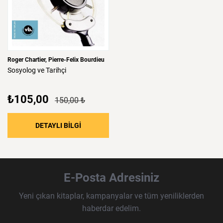
Roger Chartier
Pierre-Felix Bourdieu
Sosyolog
ve
Tarihçi
₺105,00
150,00 ₺
DETAYLI BİLGİ
E-Posta Adresiniz
Yeni çıkan kitaplar, kampanyalar ve tüm yeniliklerden
haberdar edelim.