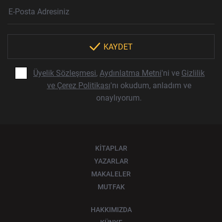
Haber Bülteni Aboneliği
E-Posta Adresi
Örnek: isim@example.com
*
KAYDET
Üyelik Sözleşmesi
,
Aydınlatma Metni
'ni ve
Gizlilik
ve Çerez Politikası
'nı okudum, anladım ve
onaylıyorum.
KİTAPLAR
YAZARLAR
MAKALELER
MUTFAK
HAKKIMIZDA