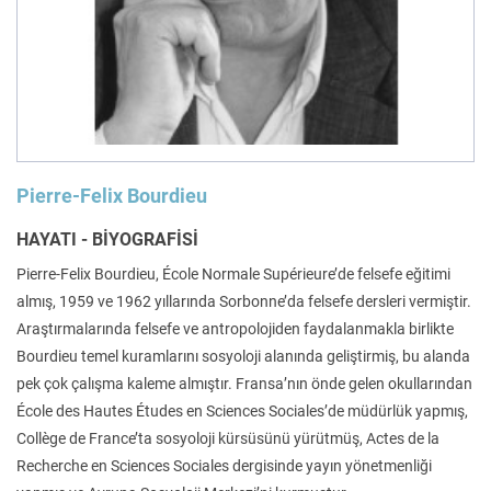
Felsefe
Kesişimler
İnsan ve Toplum
Çocuk Kitaplığı
Pierre-Felix Bourdieu
HAYATI - BİYOGRAFİSİ
Pierre-Felix Bourdieu, École Normale Supérieure’de felsefe eğitimi
almış, 1959 ve 1962 yıllarında Sorbonne’da felsefe dersleri vermiştir.
Klasik
Bilim
Araştırmalarında felsefe ve antropolojiden faydalanmakla birlikte
Bourdieu temel kuramlarını sosyoloji alanında geliştirmiş, bu alanda
pek çok çalışma kaleme almıştır. Fransa’nın önde gelen okullarından
École des Hautes Études en Sciences Sociales’de müdürlük yapmış,
Collège de France’ta sosyoloji kürsüsünü yürütmüş, Actes de la
Recherche en Sciences Sociales dergisinde yayın yönetmenliği