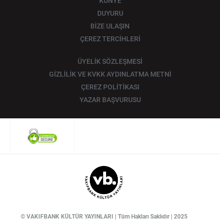
KÜNYE
DUYURU
BİZE ULAŞIN
ÇEREZ TERCİHLERİ
ÜYELİK SÖZLEŞMESİ
GİZLİLİK VE KVKK AYDINLATMA METNİ
ÇEREZ POLİTİKASI
YAZAR BAŞVURUSU
© VAKIFBANK KÜLTÜR YAYINLARI | Tüm Hakları Saklıdır | 2025