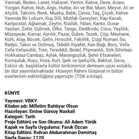
Varmak, Beden, Lanet, Hakaret, Yemin, Kahve, Deve, Avare,
Yorgan, Kahve, Nuh, Argo, Hutbe, Arı ve Bal, Mum, Meyve, At ve
Atçılık, Takvim, Renk, Muska, Balık, Çerez, Taş, Çiçek, Kahve
Yanında Bir Lokum, Kuş Dili, Mutfak Gereçleri, Kap Kacak,
Kartpostal, Ağlamak, Zeytin, Küslük, Yalan, Kanto, Duvar
Yazıları, Zehir, Gülmek, Öfke, Tango, Dedikodu, Cüce, Yaşlılık,
Müzayede, Kumar, Ayrılık, Pazar, Gübre, Tezek, Çöp, Meyhane,
Kürk, Alay, Böcek, Gelin, Hırsızlık, Fakirlik, Çizgi Roman, Su,
Radyo, Taksi ve Dolmuş, Tebdili Kıyafet, Kan Bağı, Borç, Vefa-
Cefa-Vefasızlık, Tren, Tereddüt, Bedel, Pişmanlık, Sirk-Sihirbaz-
Hokkabaz-Cambaz, Aylak, Marangozluk, Şehir Efsaneleri,
Komşuluk, Kuyu, İmza, Kurt, İpek ve İpekçilik, Bakkal, Gece,
Eskici vb. başlıklarla kültür birikimimizi derleyen uzun soluklu
bir dizi yayımlamaktadır. Hüseyin Rahmi Gürpınar'ın bütün
eserlerinin editörlüğünü yapmıştır (TDK e-kitap).
KÜNYE
Yayınevi: VBKY
Kitabın adı: Milletim Bahtiyar Olsun
Hazırlayan: Emine Gürsoy Naskali
Kategori: Tarih
Proje Editörü ve Son Okuma: Ali Adem Yörük
Kapak ve Sayfa Uygulama: Faruk Özcan
Kitap Editörü: Rıdvan Abdurrahman Demirtaş
Sayfa Sayısı: 1120