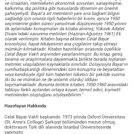
ve icraatları, memleketin ekonomik sorunları, sanayileşme,
kalkınma, dış politika gibi hususlarda dönemin en önemli
şahsiyetiydi. Bayar'a ait metinlerin yanı sıra bağlam bilgisi
sağladığı için onunla ilgili haberlerin bir kısmı, ayrıca 1950
seçimlerine giden süreci yansıtmak düşüncesiyle 1950 yılının
ilk aylarındaki konuşmaları da kitaba alınmış; Yüksek Adalet
Divanı'ndaki savunma metinleri (Haziran-Ağustos 1961) Ek
olarak verilmiştir. Kitabın başına eklenen Celal Bayar
kronolojisi, hayat hikâyesinin ana çizgilerini takip etmeyi
mümkün kılmaktadır. Kitabın hazırlıkları sırasında özellikle
Celal Bayar Vakfı arşivinden yararlanılmıştır. Bu kitap, geniş
tarama ve araştırmalara dayanmakla birlikte burada toplanan
metinler, ulaşılabilen kaynaklarla sınırlıdır. Dolayısıyla Bayar'ın
cumhurbaşkanlığı dönemindeki tüm konuşma ve beyanatları
veya kendisiyle ilgili tüm haberleri tüketici bir şekilde sunma
(ki bu ne mümkün ne de anlamlı olurdu) iddiası
taşımamaktadır. Bununla birlikte kitabın, 1950-1960 arasındaki
tabloyu farklı açılardan ortaya koyan, temsil edici, kıymetli
metinlerden oluştuğunu söyleyebilirim."
Hazırlayan Hakkında
Celal Bayar Vakfı başkanıdır. 1973 yılında Oxford Üniversitesi
(St. Anne's College) Şarkiyat bölümünden mezun olmuş,
doktorasını Türk dili alanında İstanbul Üniversitesinde
yapmıştır.