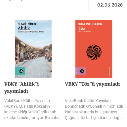
02.06.2026
VBKY “Ahilik”i
VBKY
“Töz”ü
yayımladı
yayımladı
VakıfBank Kültür Yayınları
VakıfBank Kültür Yayınları,
(VBKY), M. Fatih Köksal’ın
Donnchadh O’Conaill’in “Töz” adlı
kaleme aldığı “Ahilik” adlı kitabı
kitabını okurlarla buluşturuyor.
okurlarla buluşturuyor. Bu çalışma, Ahilik’i efsanelerin ve tekrar edilen kabullerin ötesine taşıyarak tarihî kaynaklar ışığında yeniden ele alıyor. Ahilik’in yalnızca geçmişte kalmış bir teşkilat değil; İslami ve tasavvufi kaynaklardan beslenen, dürüstlüğü, adaleti, liyakati, paylaşmayı ve insanı merkeze alan değerleriyle çağları aşan bir ahlak ve hayat anlayışı olduğunu gözler önüne seriyor.
Çağdaş töz tartışmalarını odağına alan eser, töz kavramını ontolojinin temel kategorilerinden biri olarak ele alırken, metafizik sistemlerdeki yerini ve bir varlığın hangi ölçütlerle töz olarak nitelendirilebileceğini inceliyor. Kitap ayrıca, tözlerin varlığına ilişkin farklı argümanları ve hangi varlıkların töz olarak kabul edilebileceğine dair felsefi yaklaşımları bir araya getiriyor.