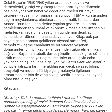
Celal Bayar'ın 1950-1960 yılları arasındaki söylev ve
demeçlerini, yurtiçi ve yurtdışı temaslarını, ayrıca dönemin
basınına yansıyan haber ve değerlendirmeleri bir araya
getirerek kapsamlı bir panorama sunuyor. TBMM kürsüsünden
seçim meydanlarına, uluslararası diplomatik temaslardan
Anadolu'nun farklı şehirlerine yapılan gezilere, kalkınma
hamlelerinden toplumsal ve ekonomik meselelere uzanan bu
metinler, yalnızca bir siyasetçinin gündemini değil, aynı
zamanda bir dönemin ruhunu da yansıtıyor. Kitap, çok partili
hayata geçiş sonrası şekillenen siyasal atmosferi,
demokratikleşme çabalarını ve bu süreçte yaşanan
dönüşümleri birincil kaynaklar üzerinden takip etme imkânı
sağlıyor. Bayar'ın hitabeti, devlet yönetimine bakışı ve dönemin
kritik meselelerine yaklaşımı, metinler aracılığıyla daha
yakından anlaşılabilir hâle geliyor.
"Milletim Bahtiyar Olsun"
, bu
yönüyle yalnızca tarih meraklıları için değil; siyaset bilimi,
sosyoloji ve modern Türkiye çalışmalarıyla ilgilenen
araştırmacılar için de zengin ve güvenilir bir başvuru kaynağı
olma niteliği taşıyor.
Kitaptan:
"Bu kitap, Türk demokrasi tarihinin kritik bir kesitinde
cumhurbaşkanlığı görevini üstlenen Celal Bayar'ın söylev,
demeç ve söyleşilerinden oluşmaktadır. Şüphe yok ki Bayar,
çok partili rejime geçiş mücadelesi, Demokrat Parti'nin gayesi