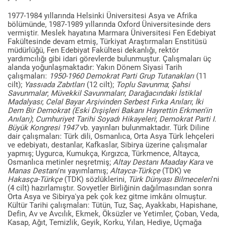
1977-1984 yıllarında Helsinki Üniversitesi Asya ve Afrika
bölümünde, 1987-1989 yıllarında Oxford Üniversitesinde ders
vermiştir. Meslek hayatına Marmara Üniversitesi Fen Edebiyat
Fakültesinde devam etmiş, Türkiyat Araştırmaları Enstitüsü
müdürlüğü, Fen Edebiyat Fakültesi dekanlığı, rektör
yardımcılığı gibi idari görevlerde bulunmuştur. Çalışmaları üç
alanda yoğunlaşmaktadır: Yakın Dönem Siyasi Tarih
çalışmaları:
1950-1960 Demokrat Parti Grup Tutanakları
(11
cilt);
Yassıada Zabıtları
(12 cilt);
Toplu Savunma
;
Şahsi
Savunmalar
;
Müvekkil Savunmaları
;
Darağacındaki İstiklal
Madalyası
;
Celal Bayar Arşivinden Serbest Fırka Anıları
;
İki
Dem Bir Demokrat (Eski Dışişleri Bakanı Hayrettin Erkmen'in
Anıları)
;
Cumhuriyet Tarihi Soyadı Hikayeleri
;
Demokrat Parti I.
Büyük Kongresi 1947
vb. yayınları bulunmaktadır. Türk Diline
dair çalışmaları: Türk dili, Osmanlıca, Orta Asya Türk lehçeleri
ve edebiyatı, destanlar, Kafkaslar, Sibirya üzerine çalışmalar
yapmış; Uygurca, Kumukça, Kırgızca, Türkmence, Altayca,
Osmanlıca metinler neşretmiş;
Altay Destanı Maaday Kara
ve
Manas Destanı
'nı yayımlamış;
Altayca-Türkçe
(TDK) ve
Hakasça-Türkçe
(TDK) sözlüklerini,
Türk Dünyası Bilmeceleri
'ni
(4 cilt) hazırlamıştır. Sovyetler Birliğinin dağılmasından sonra
Orta Asya ve Sibirya'ya pek çok kez gitme imkânı olmuştur.
Kültür Tarihi çalışmaları: Tütün, Tuz, Saç, Ayakkabı, Hapishane,
Defin, Av ve Avcılık, Ekmek, Öksüzler ve Yetimler, Çoban, Veda,
Kasap, Ağıt, Temizlik, Geyik, Korku, Yılan, Hediye, Uçmağa