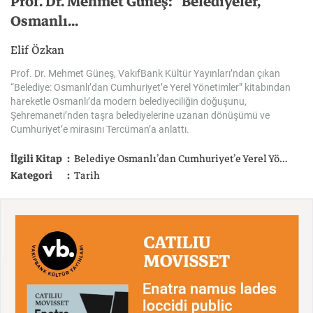
Prof. Dr. Mehmet Güneş: “Belediyeler,
Osmanlı...
Elif Özkan
Prof. Dr. Mehmet Güneş, VakıfBank Kültür Yayınları’ndan çıkan
“Belediye: Osmanlı’dan Cumhuriyet’e Yerel Yönetimler” kitabından
hareketle Osmanlı’da modern belediyeciliğin doğuşunu,
Şehremaneti’nden taşra belediyelerine uzanan dönüşümü ve
Cumhuriyet’e mirasını Tercüman’a anlattı.
İlgili Kitap
Belediye Osmanlı’dan Cumhuriyet’e Yerel Yönetimler
Kategori
Tarih