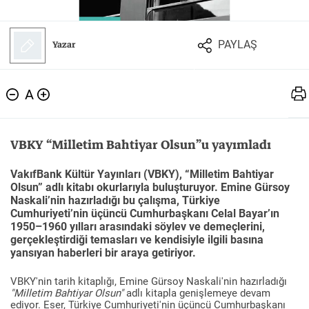
Felsefe
Kesişimler
Yazar
PAYLAŞ
A
İnsan ve Toplum
Çocuk Kitaplığı
VBKY “Milletim Bahtiyar Olsun”u yayımladı
VakıfBank Kültür Yayınları (VBKY), “Milletim Bahtiyar
Olsun” adlı kitabı okurlarıyla buluşturuyor. Emine Gürsoy
Klasik
Bilim
Naskali’nin hazırladığı bu çalışma, Türkiye
Cumhuriyeti’nin üçüncü Cumhurbaşkanı Celal Bayar’ın
1950–1960 yılları arasındaki söylev ve demeçlerini,
gerçekleştirdiği temasları ve kendisiyle ilgili basına
yansıyan haberleri bir araya getiriyor.
VBKY'nin tarih kitaplığı, Emine Gürsoy Naskali'nin hazırladığı
"Milletim Bahtiyar Olsun"
adlı kitapla genişlemeye devam
ediyor. Eser, Türkiye Cumhuriyeti'nin üçüncü Cumhurbaşkanı