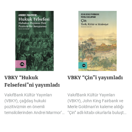
VBKY “Hukuk
VBKY
“Çin”i
yayımladı
Felsefesi”ni yayımladı
VakıfBank Kültür Yayınları
VakıfBank Kültür Yayınları
(VBKY), çağdaş hukuki
(VBKY), John King Fairbank ve
pozitivizmin en önemli
Merle Goldman’ın kaleme aldığı
temsilcilerinden Andrei Marmor’un kaleme aldığı “Hukuk Felsefesi” adlı kitabı okurlarla buluşturuyor. Bu kapsamlı çalışma hukuk felsefesinin temel tartışmalarına odaklanıyor; pozitivist gelenekle eleştirel bir diyaloğa girerek geçerlilik, normatiflik, yorum ve hukuk dili etrafındaki meseleleri yoğun fakat anlaşılır bir üslupla ele alıyor.
“Çin” adlı kitabı okurlarla buluşturuyor. Bu kapsamlı çalışma Çin’in yükselişini tarihsel derinliğiyle kavramak isteyenler için güçlü ve ufuk açıcı bir rehber olma özelliği taşıyor.